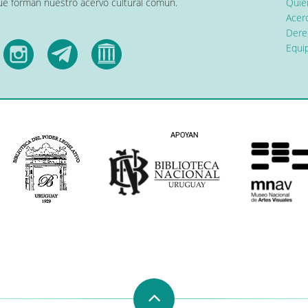
que forman nuestro acervo cultural común.
Quier
Acerc
Dere
Equip