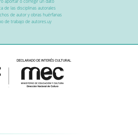
o aportar o corregir un dato
a de las disciplinas autorales
chos de autor y obras huérfanas
o de trabajo de autores.uy