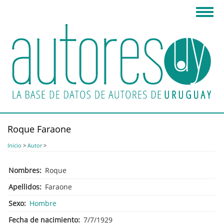
Pasar
Toggl
al
navig
contenido
principal
Roque Faraone
Inicio
>
Autor
>
Nombres
Roque
Apellidos
Faraone
Sexo
Hombre
Fecha de nacimiento
7/7/1929