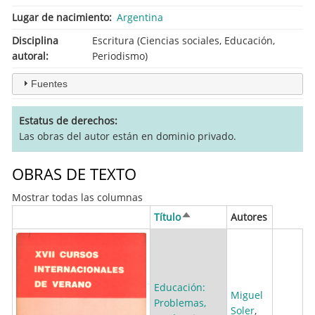
Lugar de nacimiento
Argentina
Disciplina
Escritura (Ciencias sociales, Educación,
autoral
Periodismo)
Fuentes
Estatus de derechos
Las obras del autor están en dominio privado.
OBRAS DE TEXTO
Mostrar todas las columnas
Título
Ordenar
Autores
descendente
Educación:
Miguel
Problemas,
Soler
,